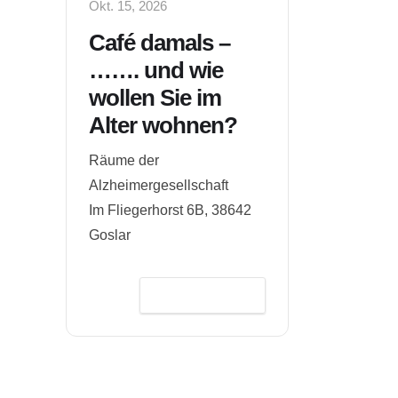
Okt. 15, 2026
Café damals –
……. und wie
wollen Sie im
Alter wohnen?
Räume der
Alzheimergesellschaft
Im Flieger­horst 6B, 38642
Goslar
DETAILS ANZEIGEN