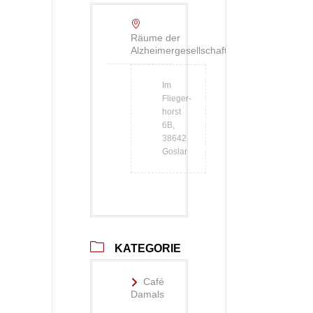
Räume der
Alzheimergesellschaft
Im
Flieger­
horst
6B,
38642
Goslar
KATEGORIE
Café
Damals