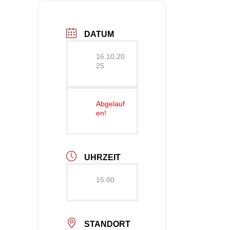
DATUM
16.10.20
25
Abgelauf
en!
UHRZEIT
15:00
STANDORT