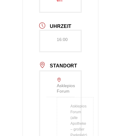
en!
UHRZEIT
16:00
STANDORT
Asklepios
Forum
Asklepios
Forum
(alte
Apotheke
– großer
Parkplatz)