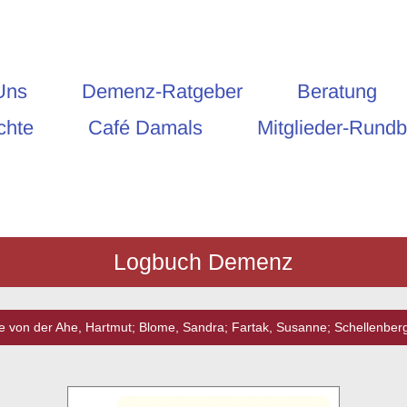
Uns
Demenz-Ratgeber
Beratung
chte
Café Damals
Mitglieder-Rundb
Logbuch Demenz
 von der Ahe, Hartmut; Blome, Sandra; Fartak, Susanne; Schellenberg