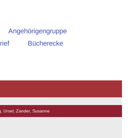
Angehörigengruppe
rief
Bücherecke
, Ursel; Zander, Susanne